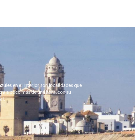
zules en el interior son localidades que
ntra a poco más de una hora, con su
al.