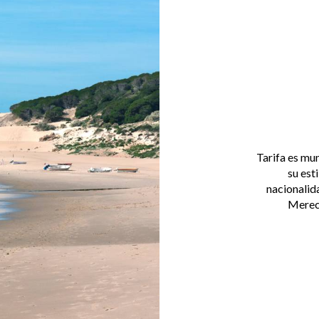
Tarifa es mu
su est
nacionalida
Merece