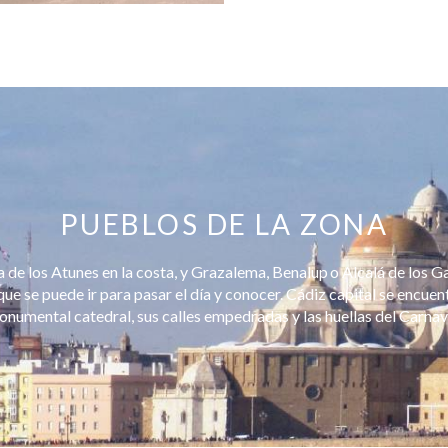
PUEBLOS DE LA ZONA
 de los Atunes en la costa, y Grazalema, Benalup o Alcalá de los Ga
que se puede ir para pasar el día y conocer. Cádiz capital se encue
numental catedral, sus calles empedradas y las huellas del Carnav