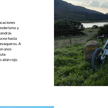
vacaciones
senderismo y
 tendrás
buceo hasta
devaqueros. A
on unos
ruta
 atún rojo.