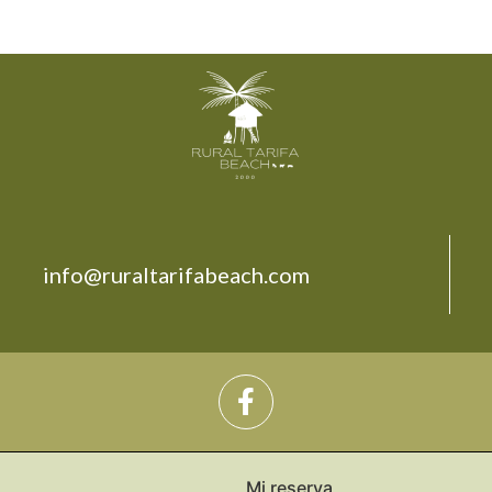
info@ruraltarifabeach.com
Mi reserva