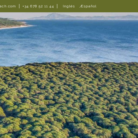
Inglés
Español
each.com
+34 678 52 11 44